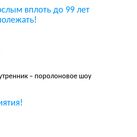
слым вплоть до 99 лет
полежать!
.
 утренник – поролоновое шоу
иятия!