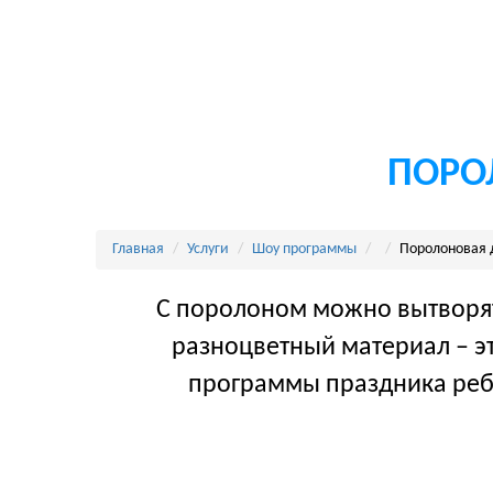
ДЕТСКИЕ ВЕЧЕРИНКИ
КУЛИНАРНОЕ
МЕРОПРИЯТИЯ ПОД КЛЮЧ
НЕВСКИЙ РАЙОН, УЛ. АНТОНОВА-ОВСЕЕНКО 5, КОР. 1 (М. ДЫБЕНКО)
ПОРО
Главная
Услуги
Шоу программы
Поролоновая 
С поролоном можно вытворять 
разноцветный материал – эт
программы праздника ребя