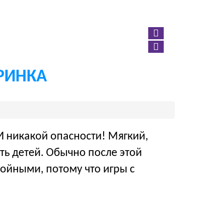
Ы
ГОТОВЫЕ ПРЕДЛОЖЕНИЯ
УСЛУГИ
8 812 740-15-26
mali7401516@yandex.ru
РИНКА
 И никакой опасности! Мягкий,
ть детей. Обычно после этой
ойными, потому что игры с