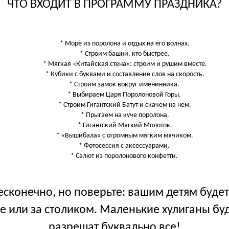
ЧТО ВХОДИТ В ПРОГРАММУ ПРАЗДНИКА?
* Море из поролона и отдых на его волнах.
* Строим башни, кто быстрее.
* Мягкая «Китайская стена»: строим и рушим вместе.
* Кубики с буквами и составление слов на скорость.
* Строим замок вокруг именинника.
* Выбираем Царя Поролоновой Горы.
* Строим Гигантский Батут и скачем на нем.
* Прыгаем на куче поролона.
* Гигантский Мягкий Молоток.
* «Вышибала» с огромным мягким мячиком.
* Фотосессия с аксессуарами.
* Салют из поролонового конфетти.
конечно, но поверьте: вашим детям будет 
 или за столиком. Маленькие хулиганы буду
разрешат буквально все!