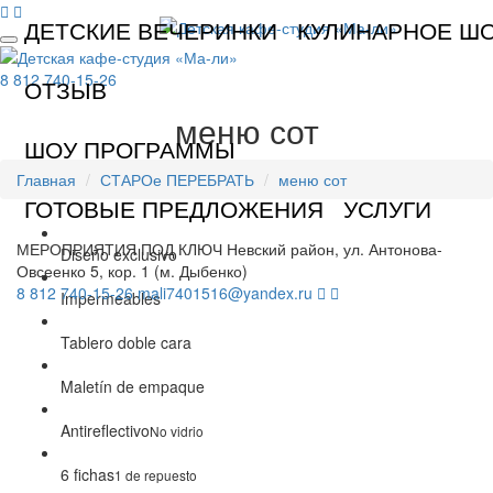
ДЕТСКИЕ ВЕЧЕРИНКИ
КУЛИНАРНОЕ Ш
8 812 740-15-26
ОТЗЫВ
меню сот
ШОУ ПРОГРАММЫ
Главная
СТАРОе ПЕРЕБРАТЬ
меню сот
ГОТОВЫЕ ПРЕДЛОЖЕНИЯ
УСЛУГИ
МЕРОПРИЯТИЯ ПОД КЛЮЧ
Невский район, ул. Антонова-
Diseño exclusivo
Овсеенко 5, кор. 1 (м. Дыбенко)
8 812 740-15-26
mali7401516@yandex.ru
Impermeables
Tablero doble cara
Maletín de empaque
Antireflectivo
No vidrio
6 fichas
1 de repuesto